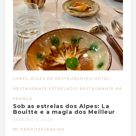
,
,
,
CHEFS
DICAS DE RESTAURANTES
HOTEL
,
RESTAURANTE ESTRELADO
RESTAURANTE NA
FRANÇA
Sob as estrelas dos Alpes: La
Bouitte e a magia dos Meilleur
JANEIRO 2, 2025
BY PEDROZAJANAINA