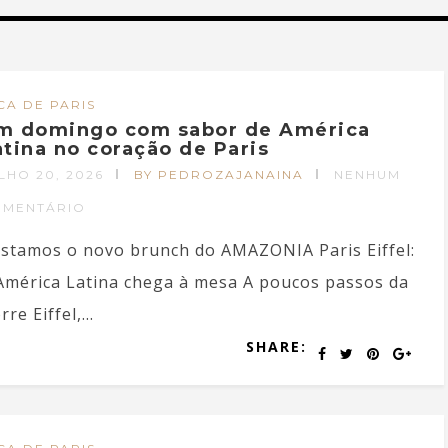
CA DE PARIS
m domingo com sabor de América
atina no coração de Paris
LHO 20, 2026
BY PEDROZAJANAINA
NENHUM
OMENTÁRIO
stamos o novo brunch do AMAZONIA Paris Eiffel:
América Latina chega à mesa A poucos passos da
rre Eiffel,...
SHARE: