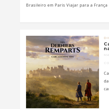
Brasileiro em Paris Viajar para a França é
DI
C
n
MA
C
Ca
da
ca