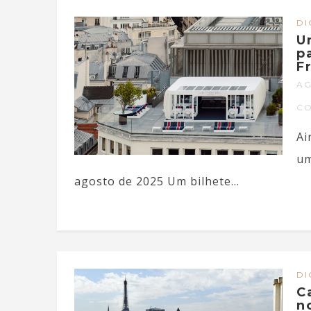
DI
U
p
F
AG
C
Ai
um
agosto de 2025 Um bilhete...
DI
C
n