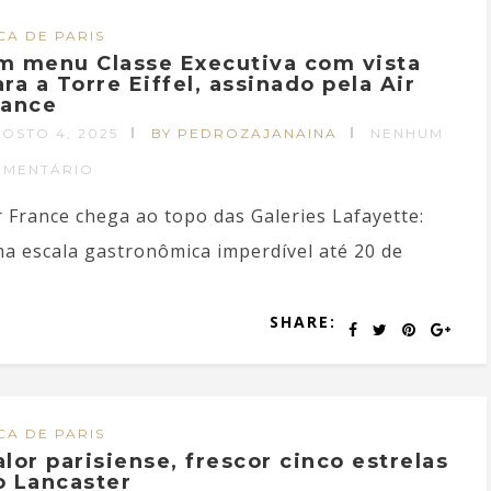
CA DE PARIS
m menu Classe Executiva com vista
ara a Torre Eiffel, assinado pela Air
rance
OSTO 4, 2025
BY PEDROZAJANAINA
NENHUM
OMENTÁRIO
r France chega ao topo das Galeries Lafayette:
a escala gastronômica imperdível até 20 de
SHARE:
CA DE PARIS
alor parisiense, frescor cinco estrelas
o Lancaster