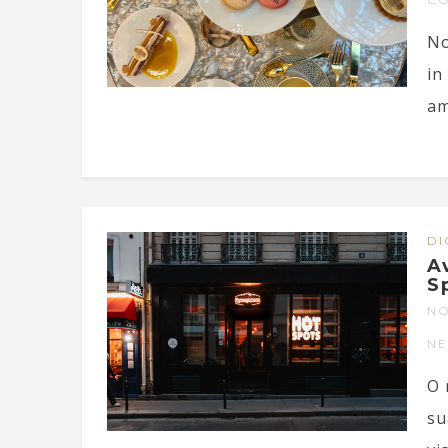
No
in
am
DI
A
S
NO
N
O 
su