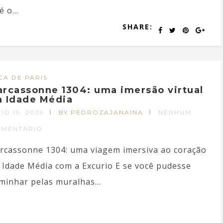
 o...
SHARE:
CA DE PARIS
arcassonne 1304: uma imersão virtual
a Idade Média
IO 19, 2025
BY PEDROZAJANAINA
NENHUM
OMENTÁRIO
rcassonne 1304: uma viagem imersiva ao coração
 Idade Média com a Excurio E se você pudesse
minhar pelas muralhas...