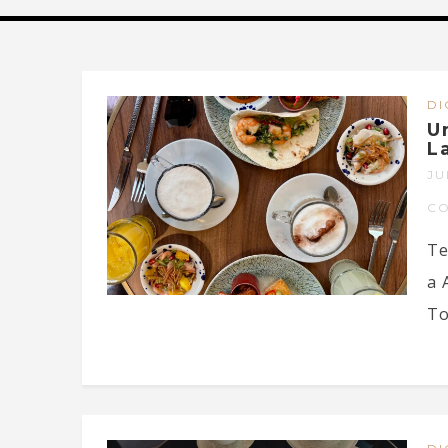
DI
U
L
JU
C
Te
a 
To