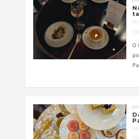
DI
N
t
MA
C
O 
po
Pa
DI
D
P
JA
C