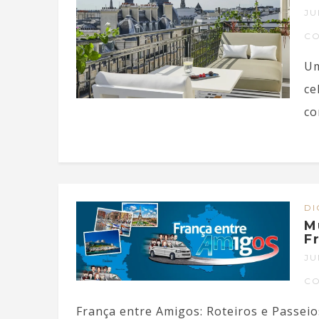
JU
C
Um
ce
co
DI
M
F
JU
C
França entre Amigos: Roteiros e Passeio