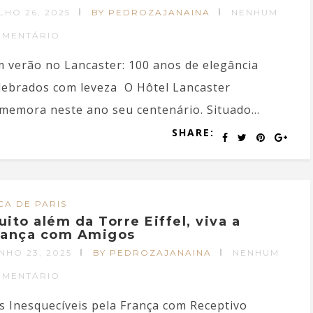
LHO 26, 2025
BY PEDROZAJANAINA
NENHUM
OMENTÁRIO
 verão no Lancaster: 100 anos de elegância
lebrados com leveza O Hôtel Lancaster
memora neste ano seu centenário. Situado...
SHARE:
CA DE PARIS
uito além da Torre Eiffel, viva a
rança com Amigos
NHO 23, 2025
BY PEDROZAJANAINA
NENHUM
OMENTÁRIO
s Inesquecíveis pela França com Receptivo