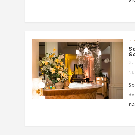
vi
DI
S
S
SE
N
So
de
na