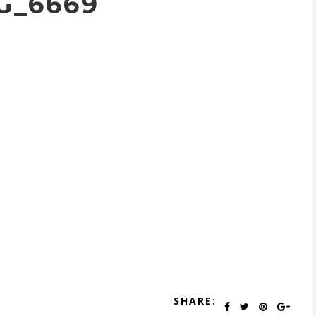
G_6669
SHARE: