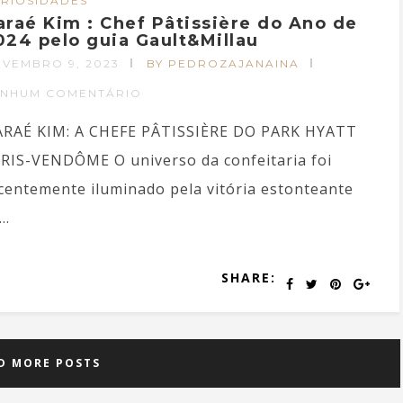
RIOSIDADES
araé Kim : Chef Pâtissière do Ano de
024 pelo guia Gault&Millau
VEMBRO 9, 2023
BY PEDROZAJANAINA
ENHUM COMENTÁRIO
RAÉ KIM: A CHEFE PÂTISSIÈRE DO PARK HYATT
RIS-VENDÔME O universo da confeitaria foi
centemente iluminado pela vitória estonteante
..
SHARE:
D MORE POSTS