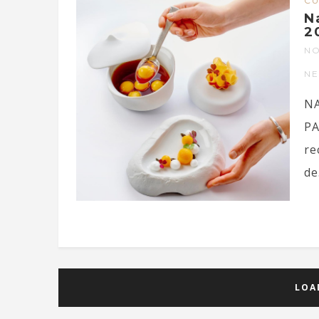
CU
N
2
NO
N
NA
PA
re
de.
LOA