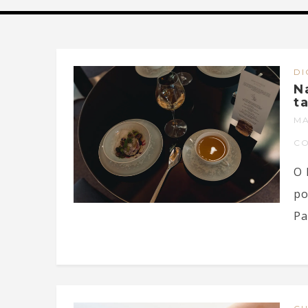
DI
N
t
MA
C
O 
po
Pa