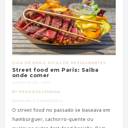
,
DICA DE PARIS
DICAS DE RESTAURANTES
Street food em Paris: Saiba
onde comer
AGOSTO 30, 2017
BY PEDROZAJANAINA
NENHUM COMENTÁRIO
O street food no passado se baseava em
hambúrguer, cachorro-quente ou