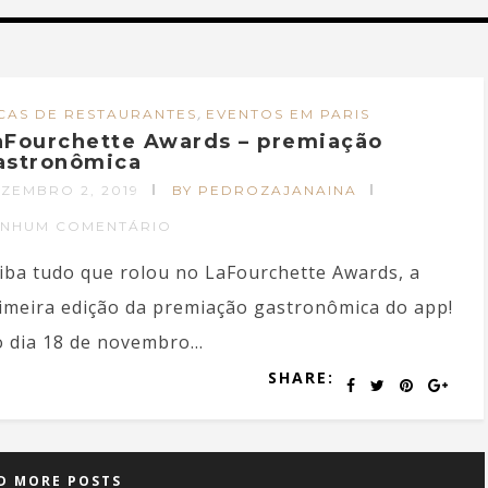
,
CAS DE RESTAURANTES
EVENTOS EM PARIS
aFourchette Awards – premiação
astronômica
ZEMBRO 2, 2019
BY PEDROZAJANAINA
ENHUM COMENTÁRIO
iba tudo que rolou no LaFourchette Awards, a
imeira edição da premiação gastronômica do app!
 dia 18 de novembro...
SHARE:
D MORE POSTS