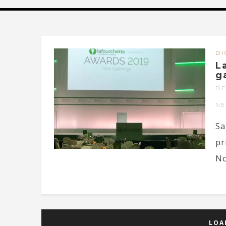
DI
L
g
DE
N
Sa
pr
No
LOA