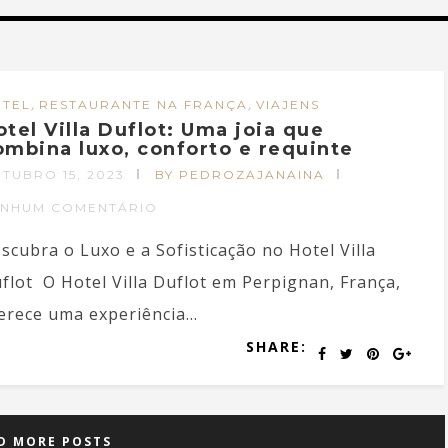
,
,
TEL
RESTAURANTE NA FRANÇA
VIAJENS
otel Villa Duflot: Uma joia que
ombina luxo, conforto e requinte
TUBRO 15, 2023
BY PEDROZAJANAINA
ENHUM COMENTÁRIO
scubra o Luxo e a Sofisticação no Hotel Villa
flot O Hotel Villa Duflot em Perpignan, França,
erece uma experiência...
SHARE:
D MORE POSTS