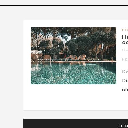
HO
H
c
OU
N
De
Du
of
LOA