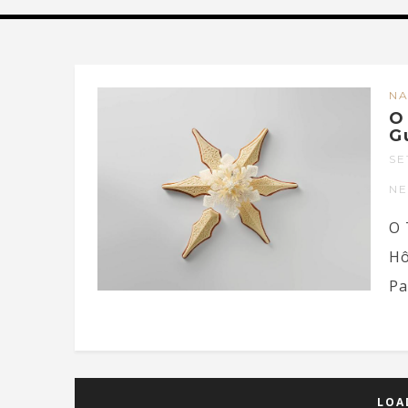
NA
O
G
SE
N
O 
Hô
Pa
LOA