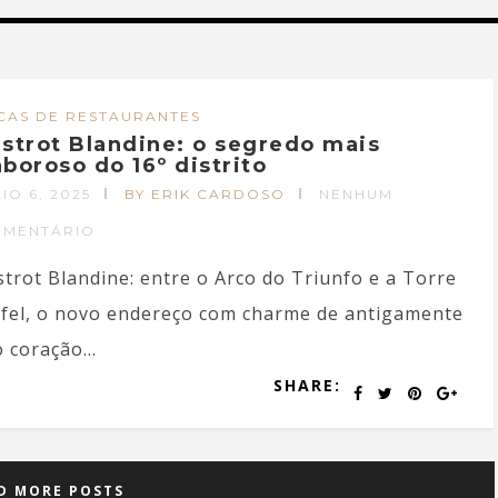
CAS DE RESTAURANTES
istrot Blandine: o segredo mais
aboroso do 16º distrito
IO 6, 2025
BY ERIK CARDOSO
NENHUM
OMENTÁRIO
strot Blandine: entre o Arco do Triunfo e a Torre
ffel, o novo endereço com charme de antigamente
 coração...
SHARE:
D MORE POSTS