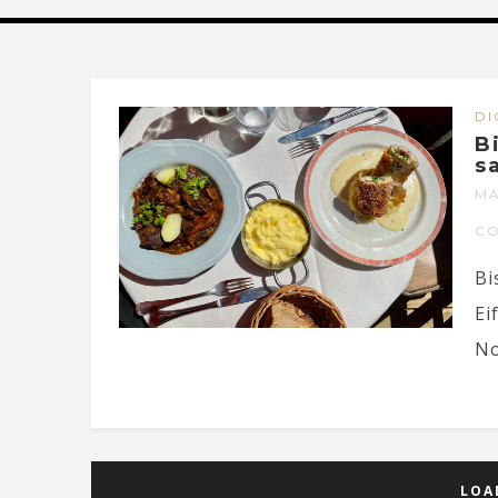
DI
B
s
MA
C
Bi
Ei
No
LOA