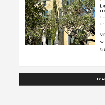
HO
L
i
NO
N
Um
sa
tr
LOA