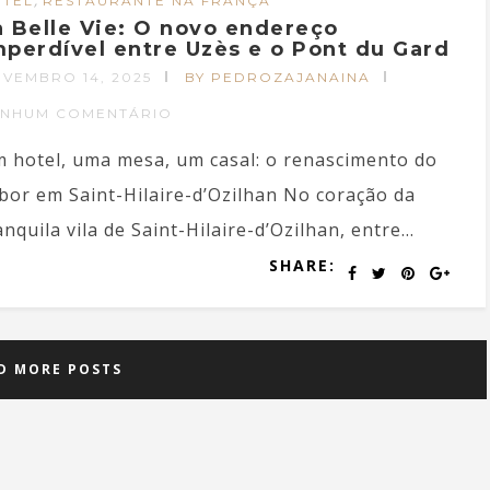
,
TEL
RESTAURANTE NA FRANÇA
a Belle Vie: O novo endereço
mperdível entre Uzès e o Pont du Gard
VEMBRO 14, 2025
BY PEDROZAJANAINA
ENHUM COMENTÁRIO
 hotel, uma mesa, um casal: o renascimento do
bor em Saint-Hilaire-d’Ozilhan No coração da
anquila vila de Saint-Hilaire-d’Ozilhan, entre...
SHARE:
D MORE POSTS