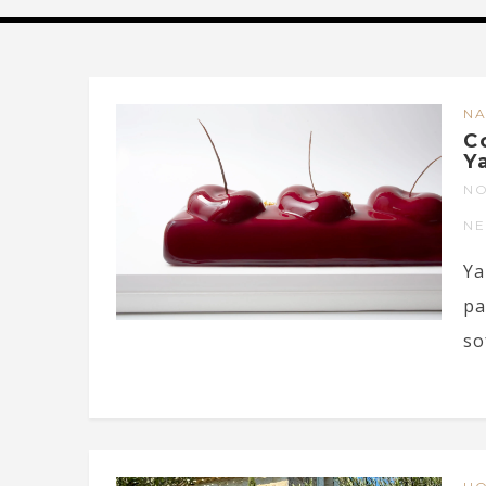
NA
C
Y
NO
N
Ya
pa
so