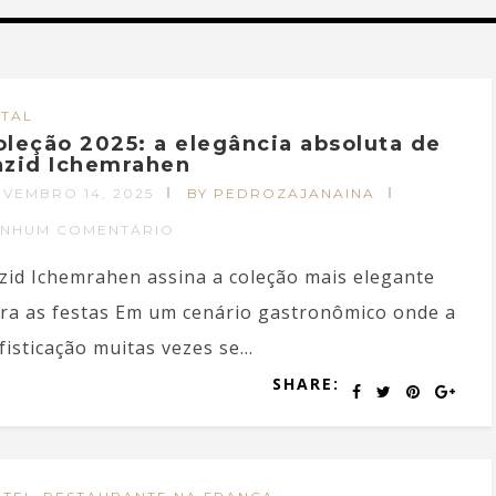
TAL
oleção 2025: a elegância absoluta de
azid Ichemrahen
VEMBRO 14, 2025
BY PEDROZAJANAINA
ENHUM COMENTÁRIO
zid Ichemrahen assina a coleção mais elegante
ra as festas Em um cenário gastronômico onde a
fisticação muitas vezes se...
SHARE: