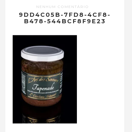
NENHUM COMENTÁRIO
9DD4C05B-7FD8-4CF8-
B478-544BCF8F9E23