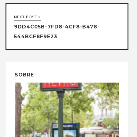
NEXT POST »
9DD4C05B-7FD8-4CF8-B478-
544BCF8F9E23
SOBRE