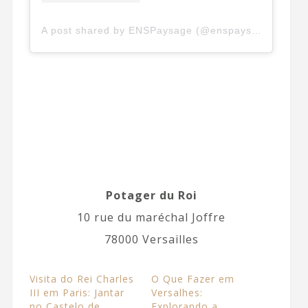
A post shared by ENSPaysage (@enspaysage)
Potager du Roi
10 rue du maréchal Joffre
78000 Versailles
Visita do Rei Charles
O Que Fazer em
III em Paris: Jantar
Versalhes:
no Castelo de
Explorando a