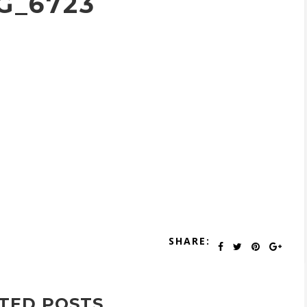
G_6723
SHARE:
TED POSTS