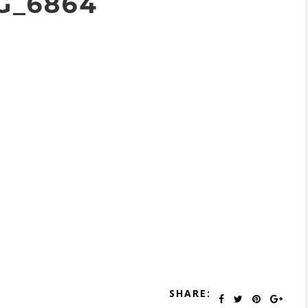
G_6864
SHARE: