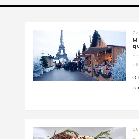
CA
M
q
DE
N
O 
to
CU