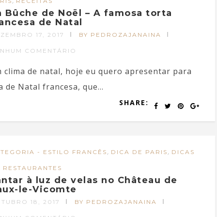
,
RIS
RECEITAS
a Bûche de Noël – A famosa torta
rancesa de Natal
ZEMBRO 17, 2017
BY PEDROZAJANAINA
ENHUM COMENTÁRIO
 clima de natal, hoje eu quero apresentar para
 de Natal francesa, que...
SHARE:
,
,
TEGORIA - ESTILO FRANCÊS
DICA DE PARIS
DICAS
 RESTAURANTES
antar à luz de velas no Château de
aux-le-Vicomte
TUBRO 18, 2017
BY PEDROZAJANAINA