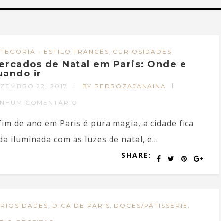
,
TEGORIA - ESTILO FRANCÊS
CURIOSIDADES
ercados de Natal em Paris: Onde e
uando ir
ZEMBRO 22, 2017
BY PEDROZAJANAINA
ENHUM COMENTÁRIO
fim de ano em Paris é pura magia, a cidade fica
da iluminada com as luzes de natal, e...
SHARE:
,
,
,
RIOSIDADES
DICA DE PARIS
DOCES/PÂTISSERIE