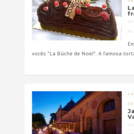
PA
L
f
DE
N
Em
vocês “La Bûche de Noël”. A famosa torta
CA
DE
J
V
OU