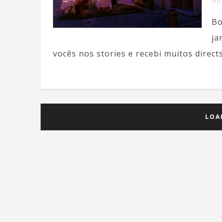
N
Bo
ja
vocês nos stories e recebi muitos direct
LOA