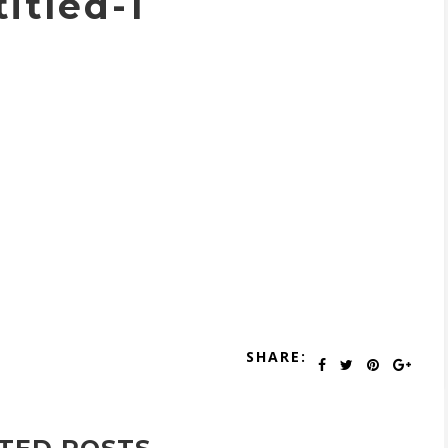
itled-1
SHARE: