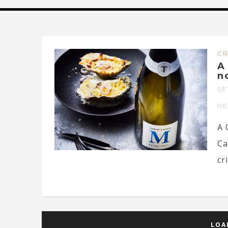
C
A
n
SE
N
A 
Ca
cr
LOA