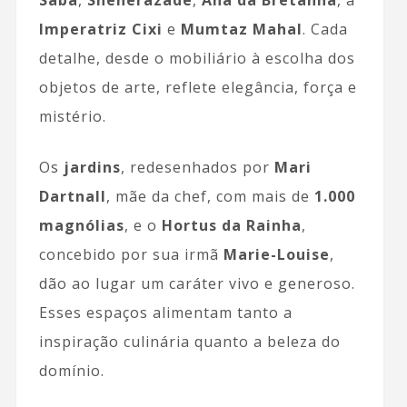
Sabá
,
Shéhérazade
,
Ana da Bretanha
, a
Imperatriz Cixi
e
Mumtaz Mahal
. Cada
detalhe, desde o mobiliário à escolha dos
objetos de arte, reflete elegância, força e
mistério.
Os
jardins
, redesenhados por
Mari
Dartnall
, mãe da chef, com mais de
1.000
magnólias
, e o
Hortus da Rainha
,
concebido por sua irmã
Marie-Louise
,
dão ao lugar um caráter vivo e generoso.
Esses espaços alimentam tanto a
inspiração culinária quanto a beleza do
domínio.