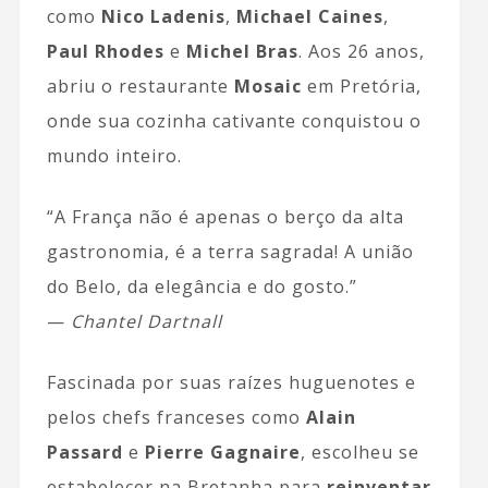
como
Nico Ladenis
,
Michael Caines
,
Paul Rhodes
e
Michel Bras
. Aos 26 anos,
abriu o restaurante
Mosaic
em Pretória,
onde sua cozinha cativante conquistou o
mundo inteiro.
“A França não é apenas o berço da alta
gastronomia, é a terra sagrada! A união
do Belo, da elegância e do gosto.”
—
Chantel Dartnall
Fascinada por suas raízes huguenotes e
pelos chefs franceses como
Alain
Passard
e
Pierre Gagnaire
, escolheu se
estabelecer na Bretanha para
reinventar