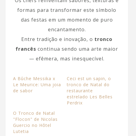
Os chefs reinventam sabores, texturas e
formas para transformar este símbolo
das festas em um momento de puro
encantamento.
Entre tradição e inovação, o
tronco
francês
continua sendo uma arte maior
— efêmera, mas inesquecível.
A Bûche Messika x
Ceci est un sapin, o
Le Meurice: Uma joia
tronco de Natal do
de sabor
restaurante
estrelado Les Belles
Perdrix
O Tronco de Natal
"Flocon" de Nicolas
Guercio no Hôtel
Lutetia