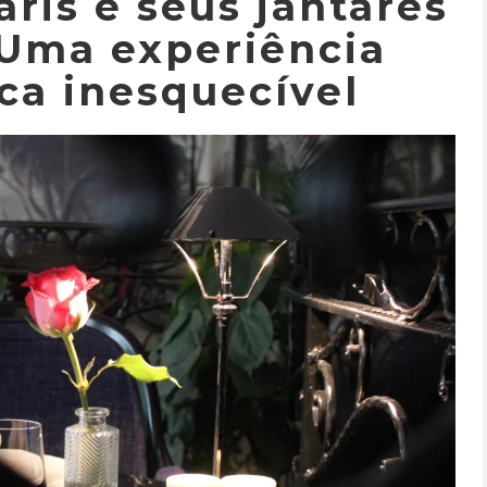
aris e seus jantares
 Uma experiência
ca inesquecível