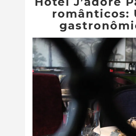
Hotel J’adore P
românticos:
gastronômi