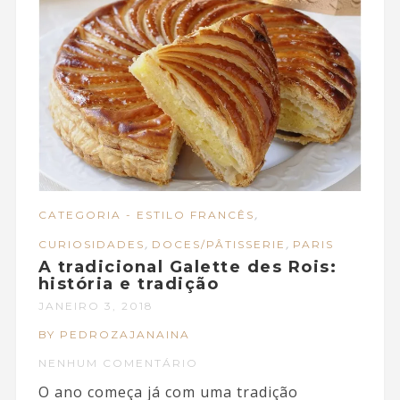
,
CATEGORIA - ESTILO FRANCÊS
,
,
CURIOSIDADES
DOCES/PÂTISSERIE
PARIS
A tradicional Galette des Rois:
história e tradição
JANEIRO 3, 2018
BY PEDROZAJANAINA
NENHUM COMENTÁRIO
O ano começa já com uma tradição