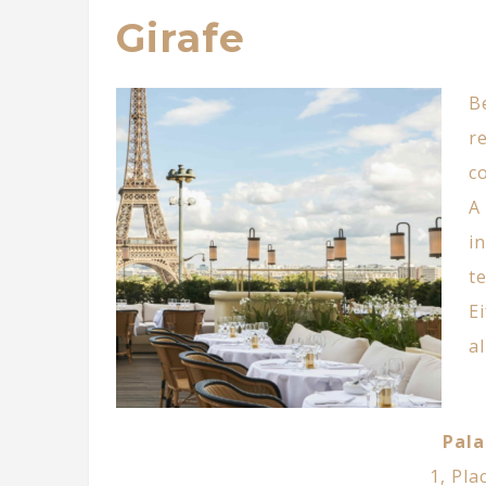
Girafe
B
r
c
A
i
t
E
a
Pala
1, Pla