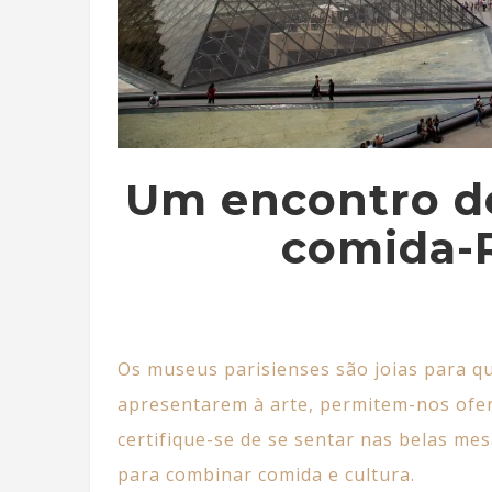
Um encontro d
comida-
Os museus parisienses são joias para q
apresentarem à arte, permitem-nos ofere
certifique-se de se sentar nas belas me
para combinar comida e cultura.