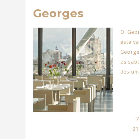
Georges
O Geor
está v
George
os sab
deslum
7
01