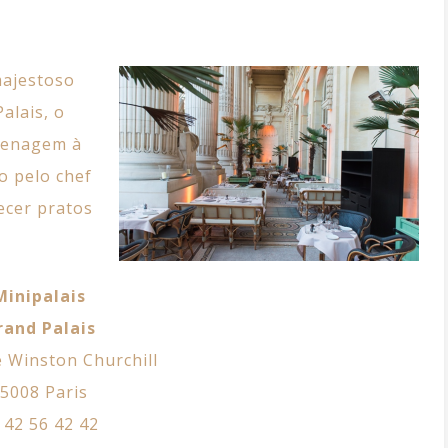
majestoso
alais, o
menagem à
o pelo chef
ecer pratos
Minipalais
rand Palais
 Winston Churchill
5008 Paris
 42 56 42 42