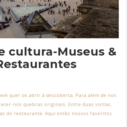
e cultura-Museus &
Restaurantes
uem quer se abrir à descoberta. Para além de nos
cer-nos quebras originais. Entre duas visitas,
sas do
restaurante
. Aqui estão nossos favoritos