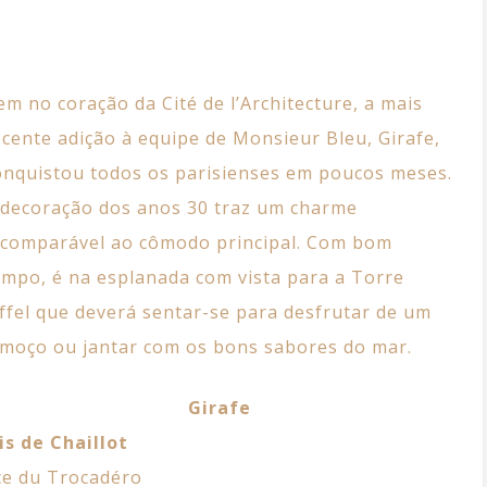
em no coração da Cité de l’Architecture, a mais
ecente adição à equipe de Monsieur Bleu, Girafe,
onquistou todos os parisienses em poucos meses.
 decoração dos anos 30 traz um charme
ncomparável ao cômodo principal. Com bom
empo, é na esplanada com vista para a Torre
iffel que deverá sentar-se para desfrutar de um
lmoço ou jantar
com os bons sabores do mar.
Girafe
is de Chaillot
ce du Trocadéro