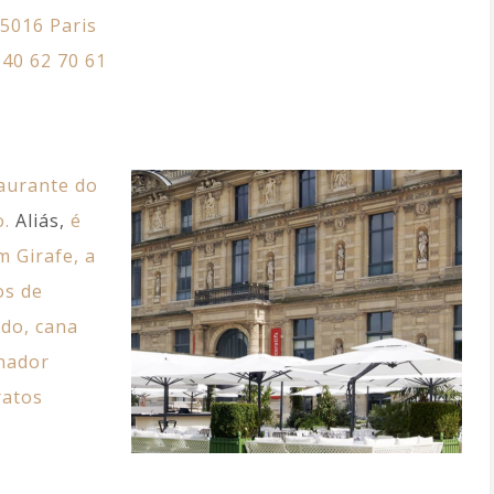
5016 Paris
 40 62 70 61
taurante do
o.
Aliás,
é
 Girafe, a
os de
do, cana
onador
ratos