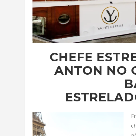
CHEFE ESTR
ANTON NO 
B
ESTRELA
F
c
p