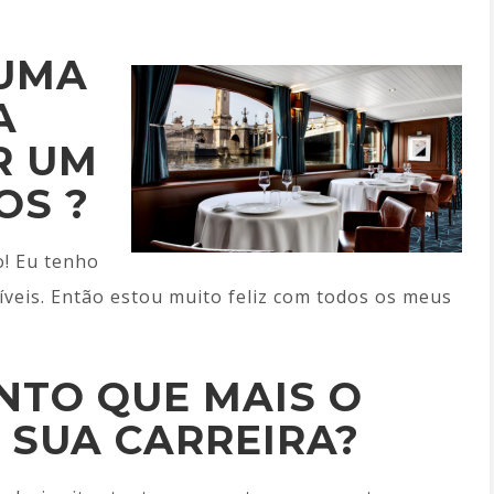
GUMA
A
R UM
OS ?
o! Eu tenho
íveis. Então estou muito feliz com todos os meus
NTO QUE MAIS O
 SUA CARREIRA?