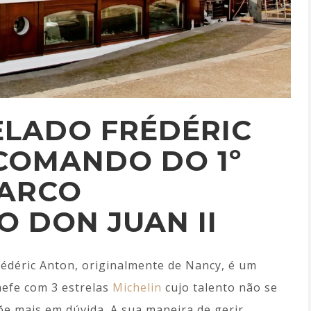
ELADO FRÉDÉRIC
COMANDO DO 1º
ARCO
DO DON
JUAN II
rédéric Anton, originalmente de Nancy, é um
hefe com 3 estrelas
Michelin
cujo talento não se
õe mais em dúvida. A sua maneira de gerir