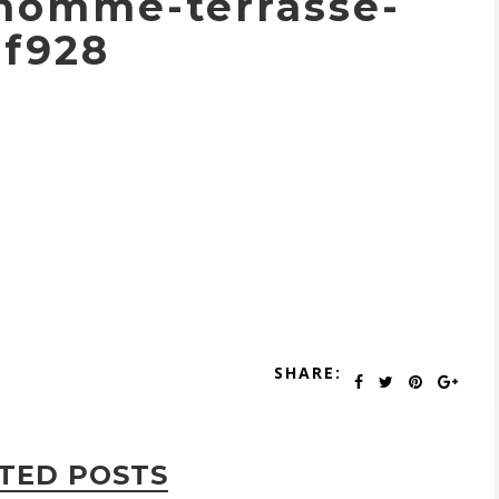
-homme-terrasse-
7f928
SHARE:
TED POSTS