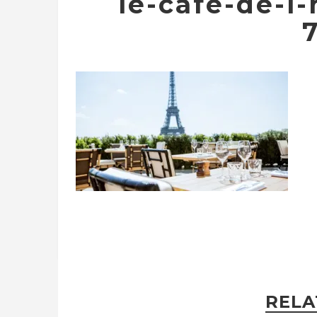
le-cafe-de-l
RELA