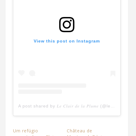
View this post on Instagram
A post shared by 𝐿𝑒 𝐶𝑙𝑎𝑖𝑟 𝑑𝑒 𝑙𝑎 𝑃𝑙𝑢𝑚𝑒 (@leclairdelaplume)
Um refúgio
Château de