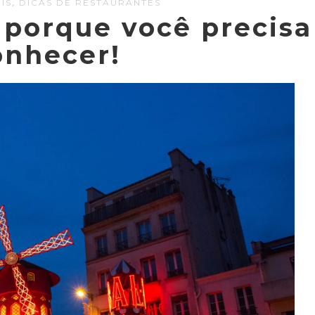
,
IS
DICAS DE RESTAURANTES
 porque você precisa
onhecer!