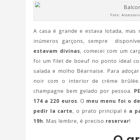
Foto: Assessor
A casa é grande e estava lotada, mas 
inúmeros garçons, sempre disponíve
estavam divinas
, comecei com um carp
foi um filet de boeuf no ponto ideal c
salada e molho Béarnaise. Para adoçar
noir com o interior de crème brûlé
champagne bem gelado por pessoa.
PE
174 a 220 euros
. O
meu menu foi o de
pedir la carte
, o prato principal é
a p
19h
. Mas lembre, é preciso
reservar
!
O g