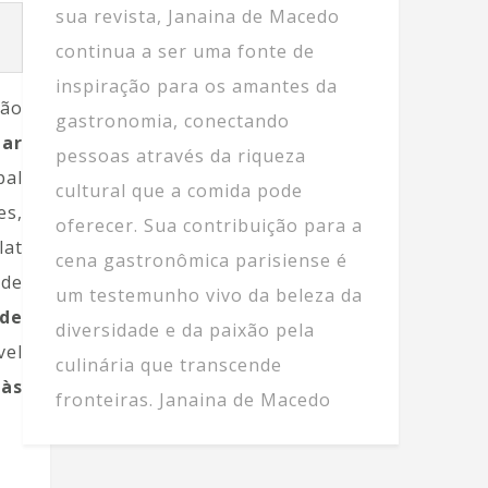
sua revista, Janaina de Macedo
continua a ser uma fonte de
inspiração para os amantes da
São
gastronomia, conectando
tar
pessoas através da riqueza
pal
cultural que a comida pode
es,
oferecer. Sua contribuição para a
lat
cena gastronômica parisiense é
 de
um testemunho vivo da beleza da
 de
diversidade e da paixão pela
vel
culinária que transcende
 às
fronteiras. Janaina de Macedo