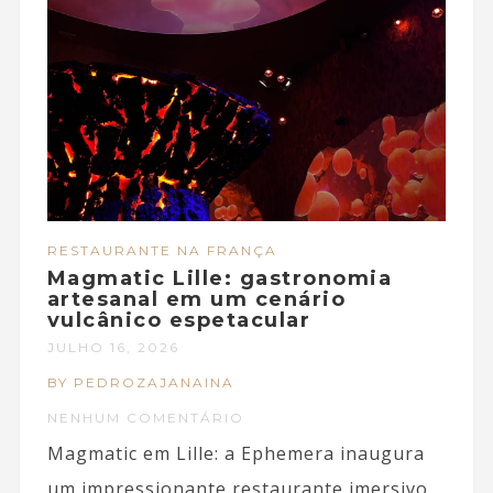
RESTAURANTE NA FRANÇA
Magmatic Lille: gastronomia
artesanal em um cenário
vulcânico espetacular
JULHO 16, 2026
BY PEDROZAJANAINA
NENHUM COMENTÁRIO
Magmatic em Lille: a Ephemera inaugura
um impressionante restaurante imersivo