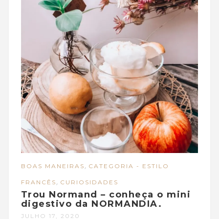
,
BOAS MANEIRAS
CATEGORIA - ESTILO
,
FRANCÊS
CURIOSIDADES
Trou Normand – conheça o mini
digestivo da NORMANDIA.
JULHO 17, 2020