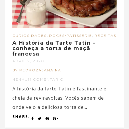
,
,
CURIOSIDADES
DOCES/PÂTISSERIE
RECEITAS
A História da Tarte Tatin –
conheça a torta de maçã
francesa
ABRIL 2, 2020
BY PEDROZAJANAINA
NENHUM COMENTÁRIO
A história da tarte Tatin é fascinante e
cheia de reviravoltas. Vocês sabem de
onde veio a deliciosa torta de...
SHARE: