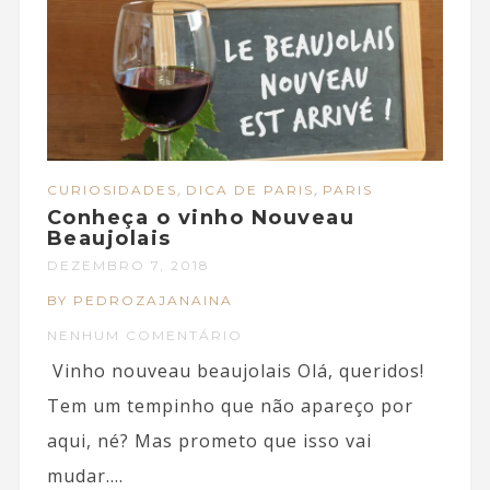
,
,
CURIOSIDADES
DICA DE PARIS
PARIS
Conheça o vinho Nouveau
Beaujolais
DEZEMBRO 7, 2018
BY PEDROZAJANAINA
NENHUM COMENTÁRIO
Vinho nouveau beaujolais Olá, queridos!
Tem um tempinho que não apareço por
aqui, né? Mas prometo que isso vai
mudar....